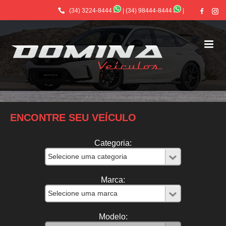
(34) 3224-8444
|
(34) 98444-8444
|
ENCONTRE SEU VEÍCULO
Categoria:
Marca:
Modelo: