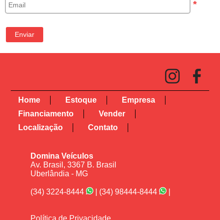
*
Home
Estoque
Empresa
Financiamento
Vender
Localização
Contato
Domina Veículos
Av. Brasil, 3367 B. Brasil
Uberlândia - MG
(34) 3224-8444
|
(34) 98444-8444
|
Política de Privacidade