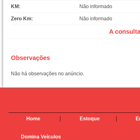
KM:
Não informado
Zero Km:
Não informado
A consult
Observações
Não há observações no anúncio.
Home
Estoque
E
Domina Veículos