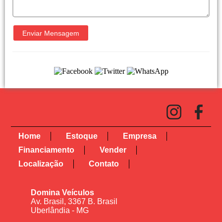
Home
Estoque
Empresa
Financiamento
Vender
Localização
Contato
Domina Veículos
Av. Brasil, 3367 B. Brasil
Uberlândia - MG