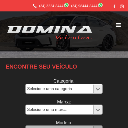
(34) 3224-8444
|
(34) 98444-8444
|
ENCONTRE SEU VEÍCULO
Categoria:
Marca:
Modelo: